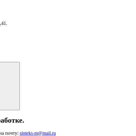
,41.
Поиск
аботке.
на почту:
sinteks-m@mail.ru