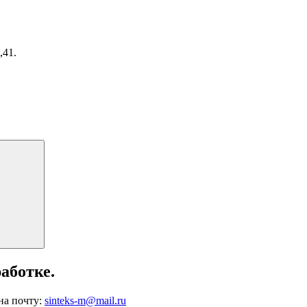
,41.
Поиск
аботке.
на почту:
sinteks-m@mail.ru