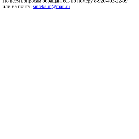
По всем вопросам обращайтесь по номеру 8-920-403-22-09
или на почту:
sinteks-m@mail.ru