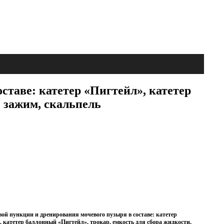
ставе: катетер «Пигтейл», катетер
, зажим, скальпель
вой пункции и дренирования мочевого пузыря в составе: катетер
, катетер баллонный «Пигтейл», трокар, емкость для сбора жидкости,