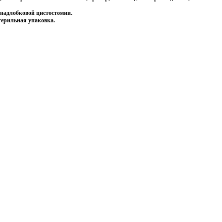
надлобковой цистостомии.
терильная упаковка.