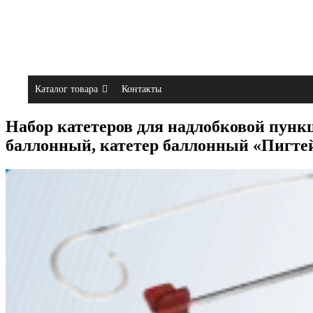
Каталог товара
Контакты
Набор катетеров для надлобковой пункц
баллонный, катетер баллонный «Пигтейл