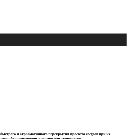
 быстрого и атравматичного перекрытия просвета сосудов при их
чении без применения зажимов или турникетов.