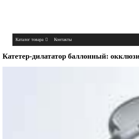
Каталог товара
Контакты
Катетер-дилататор баллонный: окклю