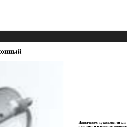
зионный
Назначение: предназначен для
разрывов и массивном кровоте