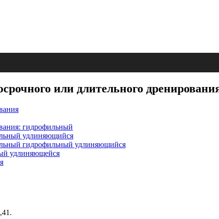
осрочного или длительного дренирования
ования
ования: гидрофильный
ральный удлиняющийся
тральный гидрофильный удлиняющийся
ьный удлиняющейся
я
,41.