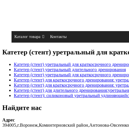
Каталог товара
Контакты
Катетер (стент) уретральный для кратк
Катетер (стент) уретральный для краткосрочного дренир
Катетер (стент) уретральный длительного дренирования
Катетер (стент) уретральный для краткосрочного дренир
Катетер (стент) для краткосрочного дренирования: урет
Катетер (стент) для краткосрочного дренирования: уре
Катетер (стент) для длительного дренирования:уретрал
Катетер (стент): силиконовый уретральный удлиняющийс
Найдите нас
Адрес
394005,г.Воронеж,Коминтерновский район,Антонова-Овсеенко