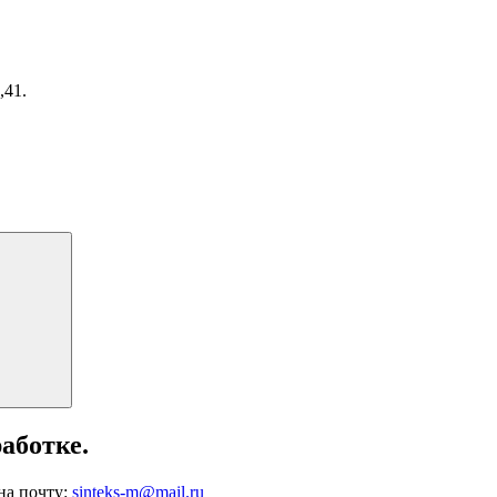
,41.
Поиск
аботке.
на почту:
sinteks-m@mail.ru