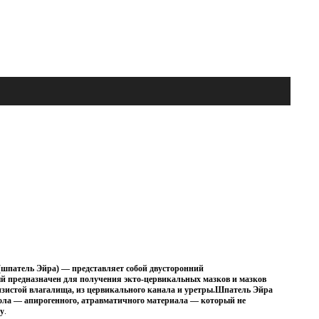
(шпатель Эйра) — представляет собой двусторонний
й предназначен для получения экто-цервикальных мазков и мазков
слизистой влагалища, из цервикального канала и уретры.Шпатель Эйра
рола — апирогенного, атравматичного материала — который не
ку
.