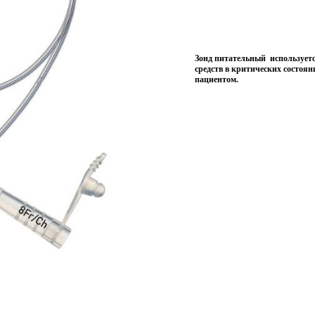
Зонд питательный используетс
средств в критических состоя
пациентом.