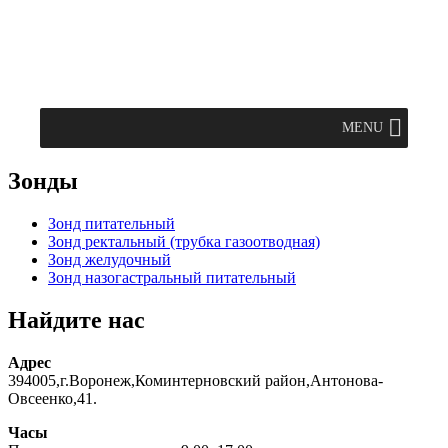
MENU
Зонды
Зонд питательный
Зонд ректальный (трубка газоотводная)
Зонд желудочный
Зонд назогастральный питательный
Найдите нас
Адрес
394005,г.Воронеж,Коминтерновский район,Антонова-
Овсеенко,41.
Часы