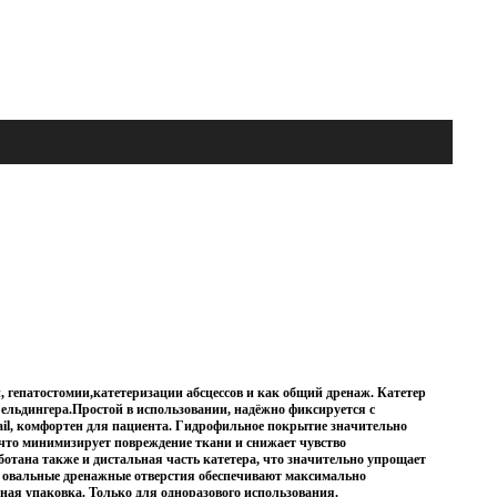
, гепатостомии,катетеризации абсцессов и как общий дренаж. Катетер
Сельдингера.Простой в использовании, надёжно фиксируется с
ail, комфортен для пациента. Гидрофильное покрытие значительно
что минимизирует повреждение ткани и снижает чувство
ботана также и дистальная часть катетера, что значительно упрощает
е овальные дренажные отверстия обеспечивают максимально
ая упаковка. Только для одноразового использования.