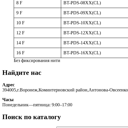
8 F
BT-PDS-08XX(CL)
9 F
BT-PDS-09XX(CL)
10 F
BT-PDS-10XX(CL)
12 F
BT-PDS-12XX(CL)
14 F
BT-PDS-14XX(CL)
16 F
BT-PDS-16XX(CL)
Без фиксирования нити
Найдите нас
Адрес
394005,г.Воронеж,Коминтерновский район,Антонова-Овсеенко
Часы
Понедельник—пятница: 9:00–17:00
Поиск по каталогу