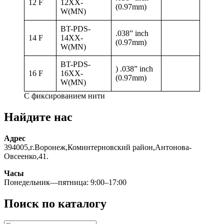
12 F
12XX-
(0.97mm)
W(MN)
BT-PDS-
.038” inch
14 F
14XX-
(0.97mm)
W(MN)
BT-PDS-
) .038” inch
16 F
16XX-
(0.97mm)
W(MN)
С фиксированием нити
Найдите нас
Адрес
394005,г.Воронеж,Коминтерновский район,Антонова-
Овсеенко,41.
Часы
Понедельник—пятница: 9:00–17:00
Поиск по каталогу