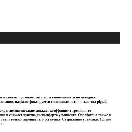
я желчных протоков.Катетер устанавливается по методике
зовании, надёжно фиксируется с помощью нитки и завитка pigtail,
окрытие значительно снижает коэффициент трения, что
ни и снижает чувство дискомфорта у пациента. Обработана также и
о значительно упрощает его установку. Стерильная упаковка. Только
ия.