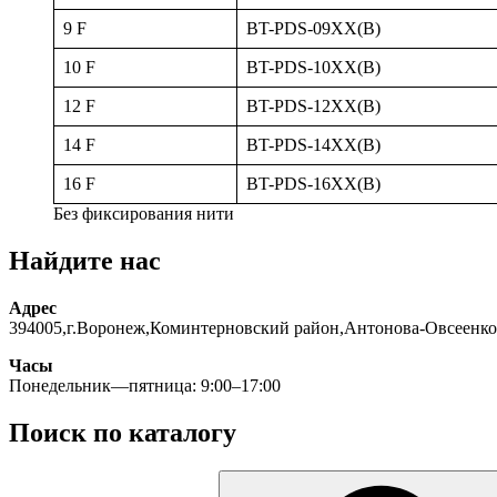
9 F
BT-PDS-09XX(B)
10 F
BT-PDS-10XX(B)
12 F
BT-PDS-12XX(B)
14 F
BT-PDS-14XX(B)
16 F
BT-PDS-16XX(B)
Без фиксирования нити
Найдите нас
Адрес
394005,г.Воронеж,Коминтерновский район,Антонова-Овсеенко
Часы
Понедельник—пятница: 9:00–17:00
Поиск по каталогу
Искать: