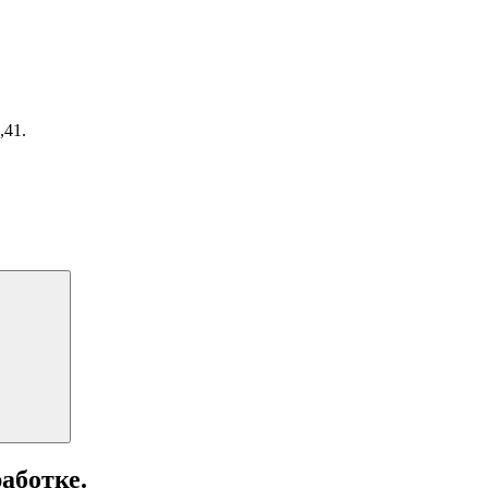
,41.
Поиск
аботке.