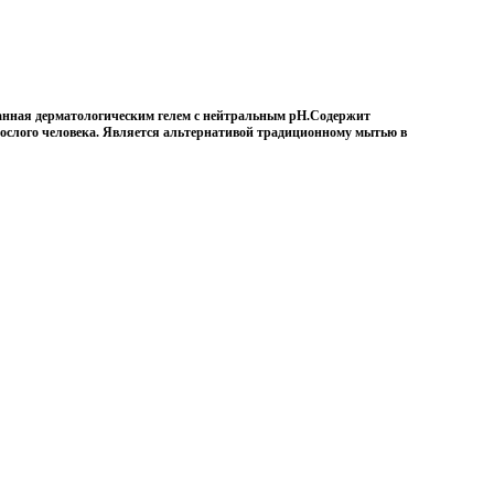
танная дерматологическим гелем с нейтральным pH.Содержит
рослого человека. Является альтернативой традиционному мытью в