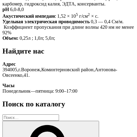
карбомер, гидроксид калия, ЭДТА, консерванты.
pH
6,0-8,0
5
2
Акустический импеданс
1,52 × 10
г/см
× с.
Удельная электрическая проводимость
0,3 — 0,4 См/м.
Коэффициент пропускания при длине волны 420 нм не менее
92%
Объем:
0,25л ; 1,0л; 5,0л;
Найдите нас
Адрес
394005,г.Воронеж,Коминтерновский район,Антонова-
Овсеенко,41.
Часы
Понедельник—пятница: 9:00–17:00
Поиск по каталогу
Искать:
Поиск