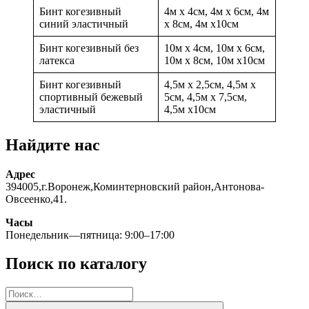
Бинт когезивный
4м х 4см, 4м х 6см, 4м
синий эластичный
х 8см, 4м х10см
Бинт когезивный без
10м х 4см, 10м х 6см,
латекса
10м х 8см, 10м х10см
Бинт когезивный
4,5м х 2,5см, 4,5м х
спортивный бежевый
5см, 4,5м х 7,5см,
эластичный
4,5м х10см
Найдите нас
Адрес
394005,г.Воронеж,Коминтерновский район,Антонова-
Овсеенко,41.
Часы
Понедельник—пятница: 9:00–17:00
Поиск по каталогу
Искать:
Поиск