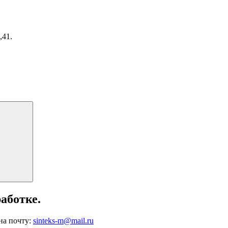
,41.
Поиск
аботке.
на почту:
sinteks-m@mail.ru